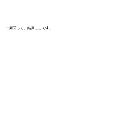
一周回って、結局ここです。
10月末に、atelierR  8th anniversary が控えておりま
す。
その日までに4kgの減量を試みます。
7年以上ぶりの減量ですが、気合い入れてまいりたと
思います。