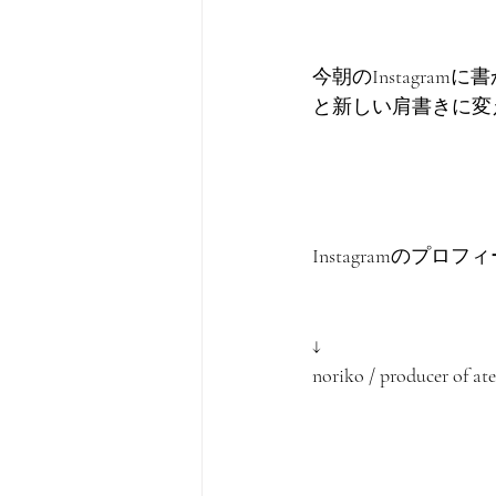
今朝のInstagr
と新しい肩書きに変
Instagramのプ
↓
noriko / producer of at