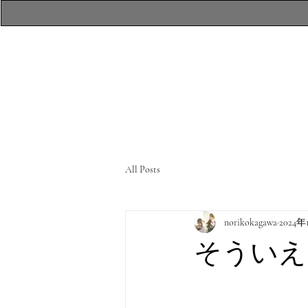
​atelierR Personal
Makeup Session
All Posts
norikokagawa
2024年
そういえ