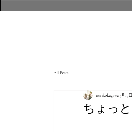
​atelierR Personal
Makeup Session
All Posts
norikokagawa
3月17
ちょっと