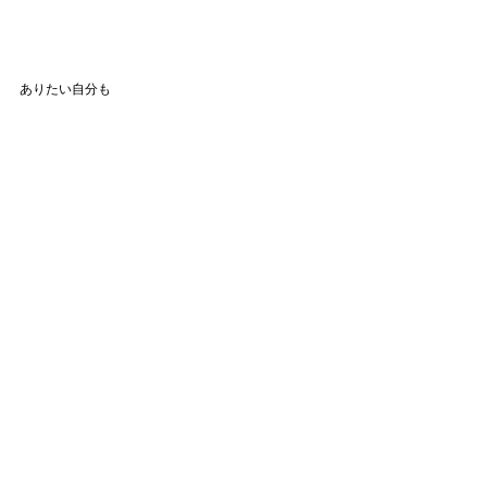
ありたい自分も
見られたい自分も。
メイクはそのどちらもを整える、素晴らしいツール
です。
はい、やはりいいお仕事です。
Personal Make Lesson 。