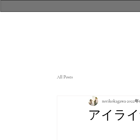
​atelierR Personal
Makeup Session
All Posts
norikokagawa
2022
アイライ