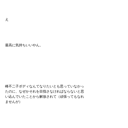
え
最高に気持ちいいやん。
峰不二子ボディなんてなりたいとも思っていなかっ
たのに、なぜかそれを目指さなければならないと思
い込んでいたことから解放されて（頑張ってもなれ
ませんが）
腹筋のラインのしっかりあるボディを再度目指そう