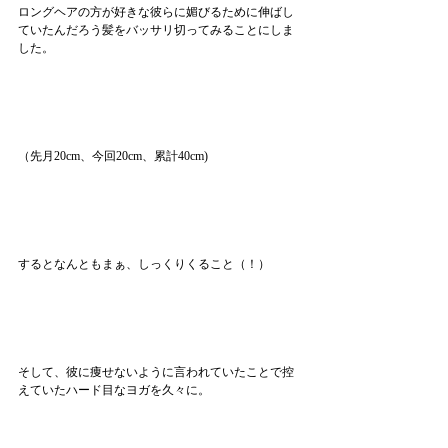
ロングヘアの方が好きな彼らに媚びるために伸ばし
ていたんだろう髪をバッサリ切ってみることにしま
した。
（先月20cm、今回20cm、累計40cm)
するとなんともまぁ、しっくりくること（！）
そして、彼に痩せないように言われていたことで控
えていたハード目なヨガを久々に。