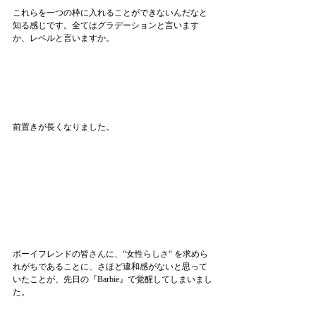
これらを一つの枠に入れることができないんだなと
知る感じです。全てはグラデーションと言います
か、レベルと言いますか。
前置きが長くなりました。
ボーイフレンドの皆さんに、“女性らしさ“ を求めら
れがちであることに、さほど違和感がないと思って
いたことが、先日の『Barbie』で覚醒してしまいまし
た。