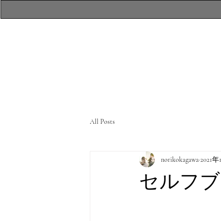
​atelierR Personal
Makeup Session
All Posts
norikokagawa
2021年
セルフブ