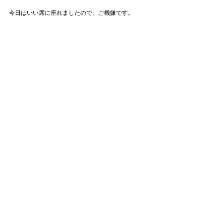
今日はいい席に座れましたので、ご機嫌です。
さて、今日も福岡にてPersonal Makeup Lesson からス
タートです。
夜は引っかかった人間ドッグの続きです。（体力は
あれど中身は40代。）
それでは今日も素敵な1日をお過ごしくださいませ◎