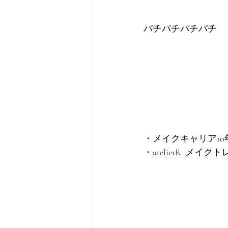
パチパチパチパチ
・メイクキャリア10
・atelierR  メイ