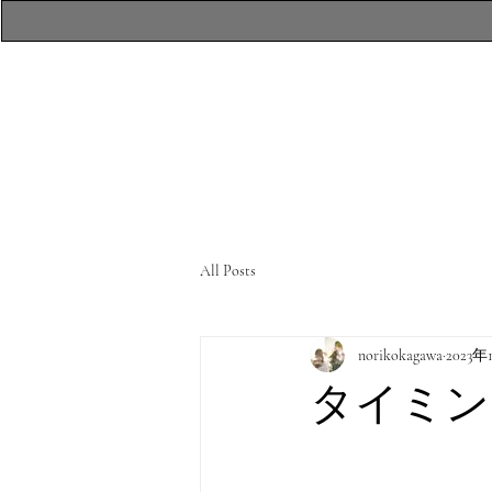
​atelierR Personal
Makeup Session
All Posts
norikokagawa
2023
タイミン