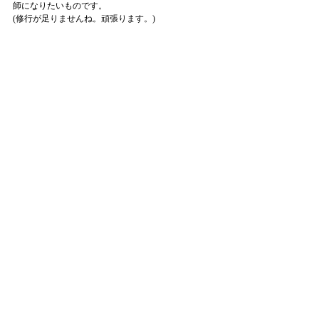
師になりたいものです。
(修行が足りませんね。頑張ります。)
というわけで、昨日は半日山の中でリフレッシュし
て、夜はとある苦手なデスクワークと戦いました
が、なんとか一区切り。
合わせて爽快感が溢れております。