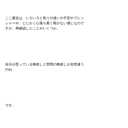
ここ最近は、いろいろと焦りや迷いや不安やプレッ
シャーや、とにかく心落ち着く暇がない感じなので
すが、再確認したことがいくつか。
自分が思っている物差しと世間の物差しが全然違う
のね
です。