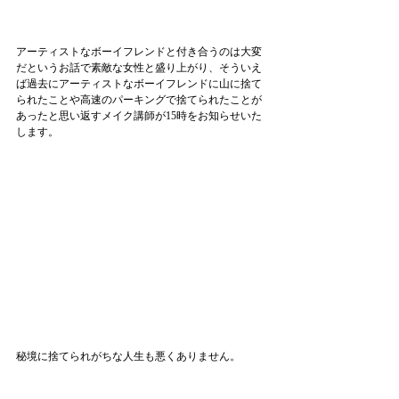
アーティストなボーイフレンドと付き合うのは大変
だというお話で素敵な女性と盛り上がり、そういえ
ば過去にアーティストなボーイフレンドに山に捨て
られたことや高速のパーキングで捨てられたことが
あったと思い返すメイク講師が15時をお知らせいた
します。
秘境に捨てられがちな人生も悪くありません。