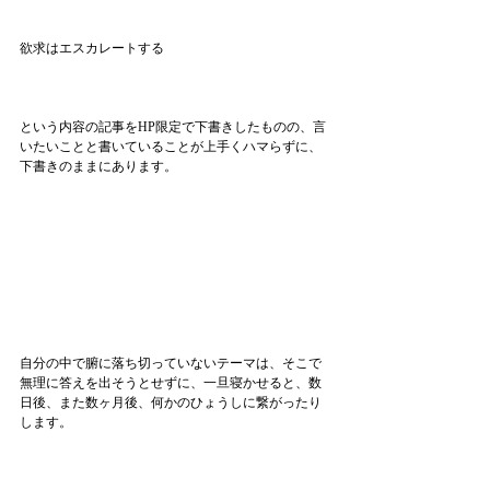
欲求はエスカレートする
という内容の記事をHP限定で下書きしたものの、言
いたいことと書いていることが上手くハマらずに、
下書きのままにあります。
自分の中で腑に落ち切っていないテーマは、そこで
無理に答えを出そうとせずに、一旦寝かせると、数
日後、また数ヶ月後、何かのひょうしに繋がったり
します。