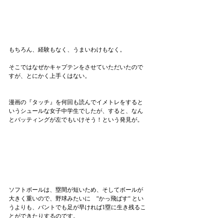
もちろん、経験もなく、うまいわけもなく。
そこではなぜかキャプテンをさせていただいたので
すが、とにかく上手くはない。
漫画の『タッチ』を何回も読んでイメトレをすると
いうシュールな女子中学生でしたが、すると、なん
とバッティングが左でもいけそう！という発見が。
ソフトボールは、塁間が短いため、そしてボールが
大きく重いので、野球みたいに　“かっ飛ばす“ とい
うよりも、バントでも足が早ければ1塁に生き残るこ
とができたりするのです。