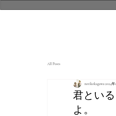
​atelierR Personal
Makeup Session
All Posts
norikokagawa
2024年
君といる
よ。