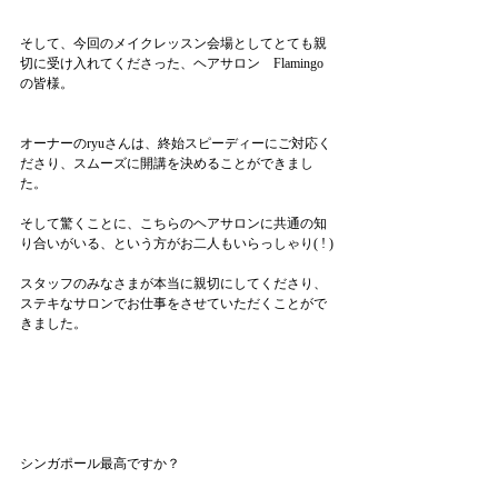
そして、今回のメイクレッスン会場としてとても親
切に受け入れてくださった、ヘアサロン　Flamingo
の皆様。
オーナーのryuさんは、終始スピーディーにご対応く
ださり、スムーズに開講を決めることができまし
た。
そして驚くことに、こちらのヘアサロンに共通の知
り合いがいる、という方がお二人もいらっしゃり( ! )
スタッフのみなさまが本当に親切にしてくださり、
ステキなサロンでお仕事をさせていただくことがで
きました。
シンガポール最高ですか？