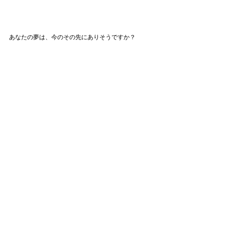
あなたの夢は、今のその先にありそうですか？
たまには後ろを振り返るのもいいものです。
さて、サンセットビーチも気がつけば真っ暗です。
そろそろ帰りましょう。
今日も一日お疲れ様でした◎