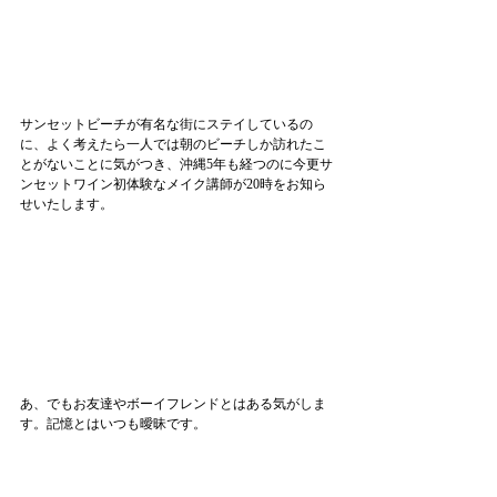
サンセットビーチが有名な街にステイしているの
に、よく考えたら一人では朝のビーチしか訪れたこ
とがないことに気がつき、沖縄5年も経つのに今更サ
ンセットワイン初体験なメイク講師が20時をお知ら
せいたします。
あ、でもお友達やボーイフレンドとはある気がしま
す。記憶とはいつも曖昧です。