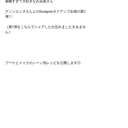
素敵すぎて大好きなお花屋さん
グノシエンヌさんとのInstagramタイアップ企画の第2
弾♡
（第1弾をこちらでシェアしたか忘れましたすみませ
ん）
ブーケとメイクのシーン別レシピを公開します◎