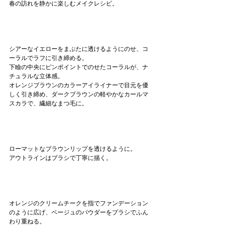
春の訪れを静かに楽しむメイクレシピ。
シアーなイエローをまぶたに透けるようにのせ、コ
ーラルでラフに引き締める。
下瞼の中央にピンポイントでのせたコーラルが、ナ
チュラルな立体感。
オレンジブラウンのカラーアイライナーで目元を優
しく引き締め、ダークブラウンの軽やかなカールマ
スカラで、繊細なまつ毛に。
ローマットなブラウンリップを透けるように。
アウトラインはブラシで丁寧に描く。
オレンジのクリームチークを指でファンデーション
のように広げ、ベージュのパウダーをブラシでふん
わり重ねる。