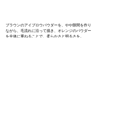
ブラウンのアイブロウパウダーを、やや隙間を作り
ながら、毛流れに沿って描き、オレンジのパウダー
を全体に重ねることで、柔らかさと明るさを。
仕上げに、レッドブラウンのアイブロウマスカラ
で、描いた部分と自眉の色を馴染ませる
。
一見、エフォートレスなワントーンメイクに見え
て、春を待ち望むキュートさが垣間見える春のメイ
クレシピ。