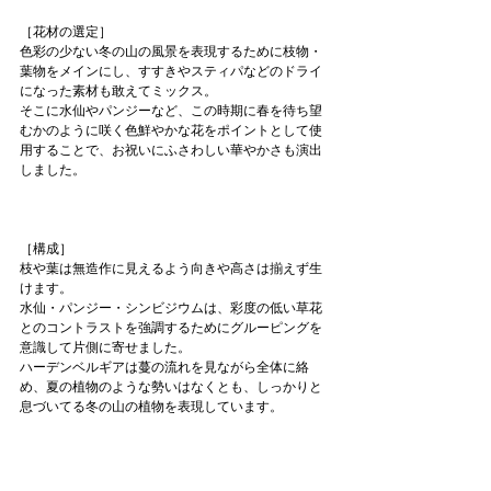
［花材の選定］
色彩の少ない冬の山の風景を表現するために枝物・
葉物をメインにし、すすきやスティパなどのドライ
になった素材も敢えてミックス。
そこに水仙やパンジーなど、この時期に春を待ち望
むかのように咲く色鮮やかな花をポイントとして使
用することで、お祝いにふさわしい華やかさも演出
しました。
［構成］
枝や葉は無造作に見えるよう向きや高さは揃えず生
けます。
水仙・パンジー・シンビジウムは、彩度の低い草花
とのコントラストを強調するためにグルーピングを
意識して片側に寄せました。
ハーデンベルギアは蔓の流れを見ながら全体に絡
め、夏の植物のような勢いはなくとも、しっかりと
息づいてる冬の山の植物を表現しています。