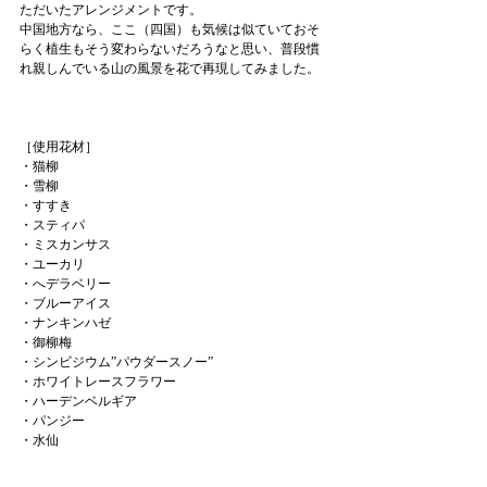
ただいたアレンジメントです。
中国地方なら、ここ（四国）も気候は似ていておそ
らく植生もそう変わらないだろうなと思い、普段慣
れ親しんでいる山の風景を花で再現してみました。
［使用花材］
・猫柳
・雪柳
・すすき
・スティパ
・ミスカンサス
・ユーカリ
・へデラベリー
・ブルーアイス
・ナンキンハゼ
・御柳梅
・シンビジウム”パウダースノー”
・ホワイトレースフラワー
・ハーデンベルギア
・パンジー
・水仙