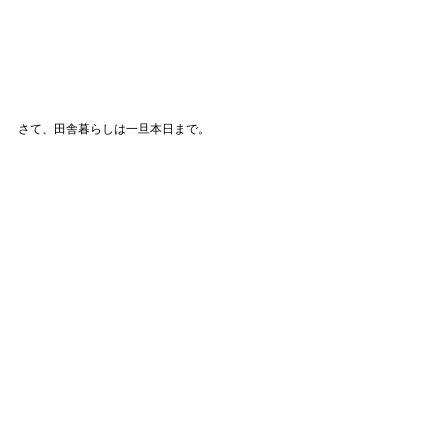
さて、田舎暮らしは一旦本日まで。
明日から青山⇨大阪⇨福岡、です。
今回も毎日盛りだくさん。
忙しいからこそ、ひとつひとつ丁寧にまいりたいと
思います☺︎
それでは今日も１日お疲れ様でした。