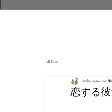
​atelierR Personal
Makeup Session
All Posts
norikokagawa
2022
恋する彼