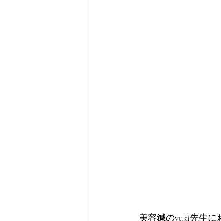
美容鍼のyuki先