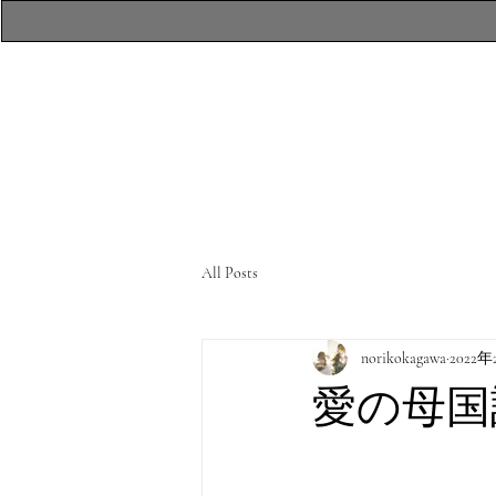
​atelierR Personal
Makeup Session
All Posts
norikokagawa
2022
愛の母国