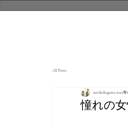
​atelierR Personal
Makeup Session
All Posts
norikokagawa
2022
憧れの女