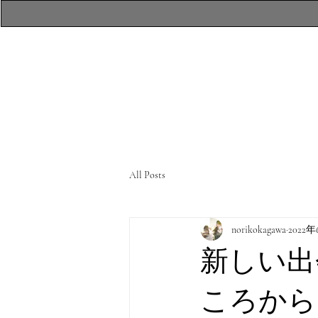
​atelierR Personal
Makeup Session
All Posts
norikokagawa
2022
新しい出
ころから