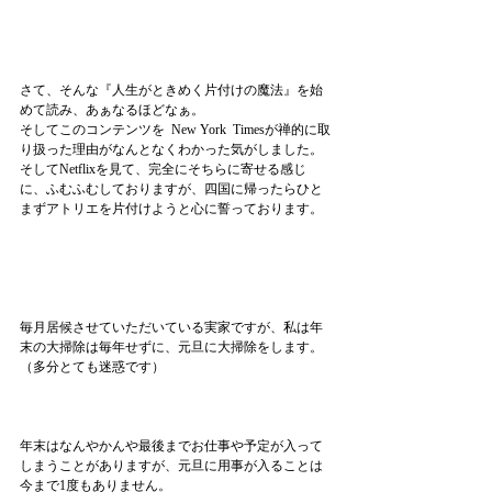
さて、そんな『人生がときめく片付けの魔法』を始
めて読み、あぁなるほどなぁ。
そしてこのコンテンツを  New York  Timesが禅的に取
り扱った理由がなんとなくわかった気がしました。
そしてNetflixを見て、完全にそちらに寄せる感じ
に、ふむふむしておりますが、四国に帰ったらひと
まずアトリエを片付けようと心に誓っております。
毎月居候させていただいている実家ですが、私は年
末の大掃除は毎年せずに、元旦に大掃除をします。
（多分とても迷惑です）
年末はなんやかんや最後までお仕事や予定が入って
しまうことがありますが、元旦に用事が入ることは
今まで1度もありません。