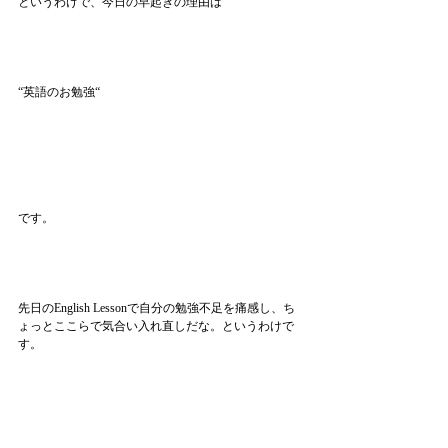
というわけで、今日の早起きの理由は
“英語のお勉強“
です。
先日のEnglish Lessonで自分の勉強不足を痛感し、ち
ょっとここらで気合い入れ直しだな。というわけで
す。