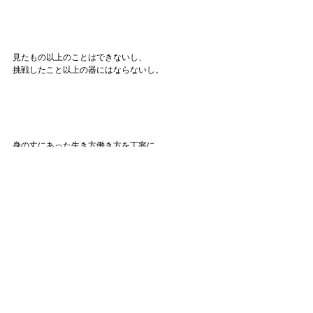
見たもの以上のことはできないし、
挑戦したこと以上の器にはならないし。
身の丈にあった生き方働き方を丁寧に。
だとしたら、洗練はどうやって手に入れるのか？
が最近のテーマかもしれません。
と、今日のタイトルの答えはないのですが、