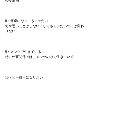
のが最高
8・何歳になってもモテたい
何か悪いことはしないにしてもモテたいのには変わ
りない
9・メンツで生きている
特に仕事関係では、メンツのみで生きている
10・ヒーローになりたい
仕事もプライベートも、結局のところヒーローにな
りたい。アルマゲドンに何度も泣く
というわけで、最近の私的観察でした。