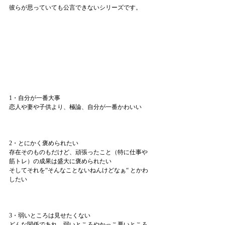
彼らが思っていても公言できないシリーズです。
1・自分が一番大事
恋人や妻や子供より、極論、自分が一番かわいい
2・とにかく褒められたい
存在そのものもだけど、頑張ったこと（特に仕事や
筋トレ）の成果は盛大に褒められたい
そしてそれを“そんなことないねんけどなぁ“ とかわ
したい
3・弱いところは見せたくない
どんな関係であれ、弱いところやかっこ悪いところ