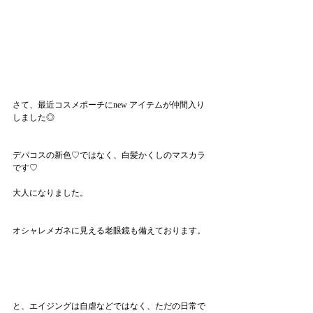
さて、最近コスメポーチにnew アイテムが仲間入り
しました◎
デパコスの新色♡ではなく、白髪かくしのマスカラ
です♡
大人になりました。
オシャレメガネに見える老眼鏡も備えております。
と、エイジングは自虐などではなく、ただの日常で