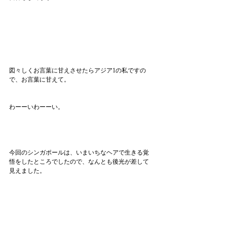
図々しくお言葉に甘えさせたらアジア1の私ですの
で、お言葉に甘えて。
わーーいわーーい。
今回のシンガポールは、いまいちなヘアで生きる覚
悟をしたところでしたので、なんとも後光が差して
見えました。