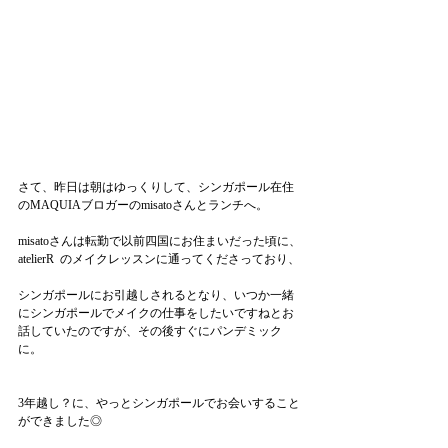
さて、昨日は朝はゆっくりして、シンガポール在住
のMAQUIAブロガーのmisatoさんとランチへ。
misatoさんは転勤で以前四国にお住まいだった頃に、
atelierR  のメイクレッスンに通ってくださっており、
シンガポールにお引越しされるとなり、いつか一緒
にシンガポールでメイクの仕事をしたいですねとお
話していたのですが、その後すぐにパンデミック
に。
3年越し？に、やっとシンガポールでお会いすること
ができました◎