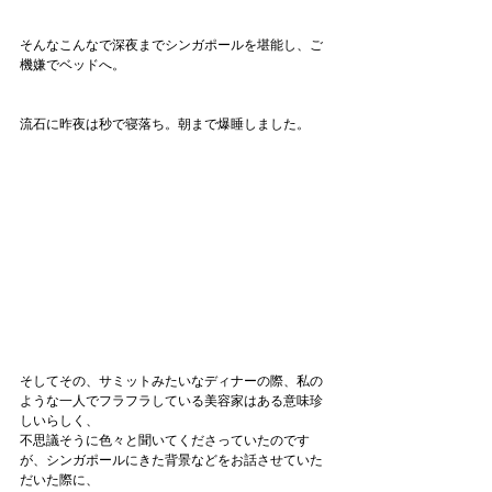
そんなこんなで深夜までシンガポールを堪能し、ご
機嫌でベッドへ。
流石に昨夜は秒で寝落ち。朝まで爆睡しました。
そしてその、サミットみたいなディナーの際、私の
ような一人でフラフラしている美容家はある意味珍
しいらしく、
不思議そうに色々と聞いてくださっていたのです
が、シンガポールにきた背景などをお話させていた
だいた際に、