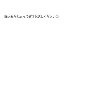
騙されたと思ってぜひお試しください◎
余談ですが、そして大きな声では言えませんが、ボ
ーイフレンドにモヤモヤしたときも同じことが言え
ます。
ボーイフレンドにクレームすることは、一切意味が
ないと思っているのですが、