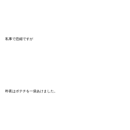
私事で恐縮ですが
昨夜はポテチを一袋あけました。