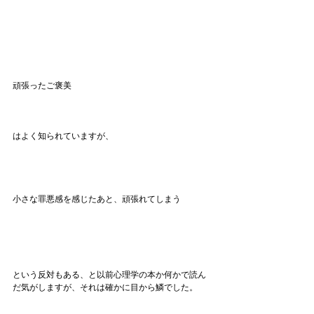
頑張ったご褒美
はよく知られていますが、
小さな罪悪感を感じたあと、頑張れてしまう
という反対もある、と以前心理学の本か何かで読ん
だ気がしますが、それは確かに目から鱗でした。