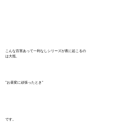
こんな百害あって一利なしシリーズが夜に起こるの
は大抵、
"お昼変に頑張ったとき"
です。