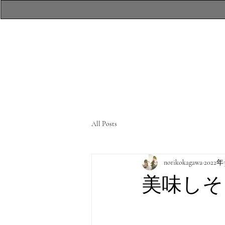
​atelierR Personal
Makeup Session
All Posts
norikokagawa
2022年
美味しそ