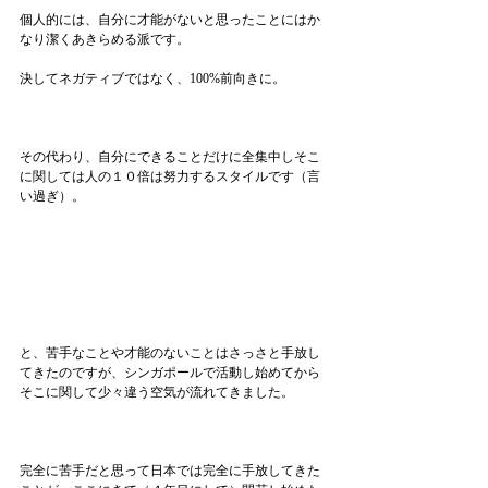
個人的には、自分に才能がないと思ったことにはか
なり潔くあきらめる派です。
決してネガティブではなく、100%前向きに。
その代わり、自分にできることだけに全集中しそこ
に関しては人の１０倍は努力するスタイルです（言
い過ぎ）。
と、苦手なことや才能のないことはさっさと手放し
てきたのですが、シンガポールで活動し始めてから
そこに関して少々違う空気が流れてきました。
完全に苦手だと思って日本では完全に手放してきた