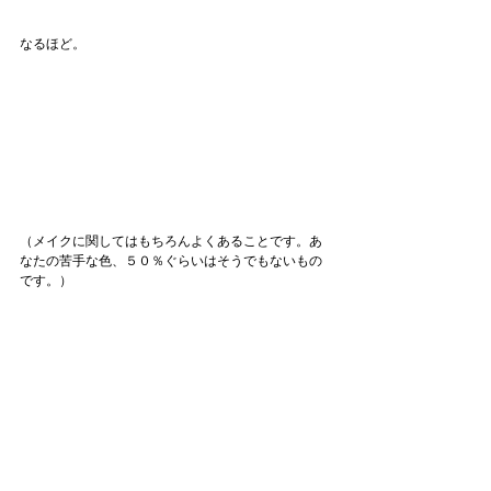
なるほど。
（メイクに関してはもちろんよくあることです。あ
なたの苦手な色、５０％ぐらいはそうでもないもの
です。）
と、４３年の苦手意識、少し変化がありましたよと
いうお話でした。