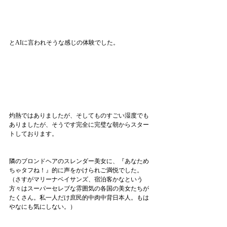
とAIに言われそうな感じの体験でした。
灼熱ではありましたが、そしてものすごい湿度でも
ありましたが、そうです完全に完璧な朝からスター
トしております。
隣のブロンドヘアのスレンダー美女に、『あなため
ちゃタフね！』的に声をかけられご満悦でした。
（さすがマリーナベイサンズ、宿泊客かなという
方々はスーパーセレブな雰囲気の各国の美女たちが
たくさん。私一人だけ庶民的中肉中背日本人。もは
やなにも気にしない。）