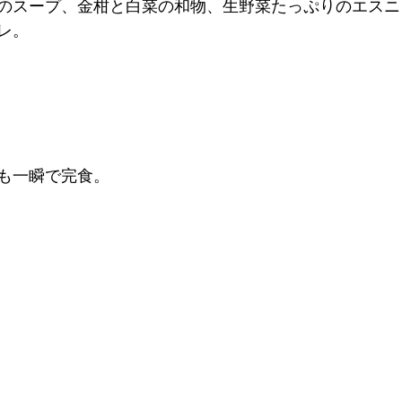
のスープ、金柑と白菜の和物、生野菜たっぷりのエスニ
レ。
も一瞬で完食。