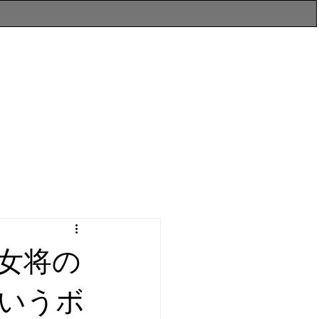
女将の
いうボ