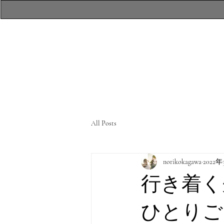
​atelierR Personal
Makeup Session
All Posts
norikokagawa
2022年
行き着く
ひとりご