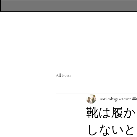
​atelierR Personal
Makeup Session
All Posts
norikokagawa
2022
靴は履か
しないと