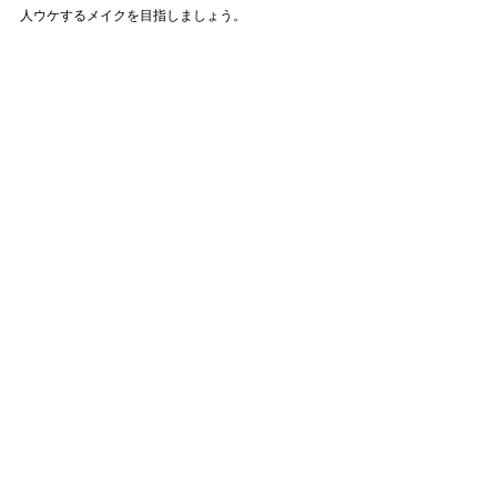
人ウケするメイクを目指しましょう。
次に、エイジングケアを頑張っていきましょう。
お肌の曲がり角を感じるかと思いますが、まだまだ
です。そこから信じられないぐらい曲がります。
今から７０年曲がり続けるのである意味諦めて、悩
みすぎずに、でも諦めずに。
お肌の健康を考えていきましょう。