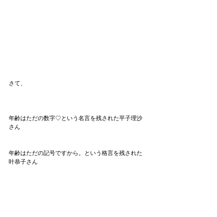
さて、
年齢はただの数字♡という名言を残された平子理沙
さん
年齢はただの記号ですから。という格言を残された
叶恭子さん