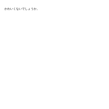
かわいくないでしょうか。
というわけで、本日も方言を愛しながらお仕事頑張
って参りたいと思います。