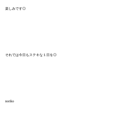
楽しみです◎
それでは今日もステキな１日を◎
noriko
info>>>