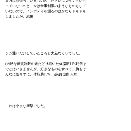
ヨガは頑張っているものの、筋トレは２年ぐらい行
っていないのと、今は食事制限のようなものもして
いないので、インボディを測るのはかなりドキドキ
しましたが、結果
ジム通いだけしていたころと大差なく♡でした。
(過酷な糖質制限の末たどり着いた体脂肪11%時代ま
でとはいきませんが、好きなものを食べて、胸もそ
んなに落ちずに、体脂肪16%、基礎代謝1363!)
これは小さな衝撃でした。