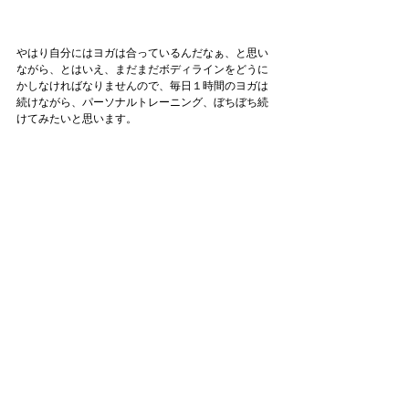
やはり自分にはヨガは合っているんだなぁ、と思い
ながら、とはいえ、まだまだボディラインをどうに
かしなければなりませんので、毎日１時間のヨガは
続けながら、パーソナルトレーニング、ぼちぼち続
けてみたいと思います。
急がば回れ。
理想のボディにすぐになれるとは思っていません
が、マイルストーンをちょこちょこ置いて、ストレ
ス少なめで、頑張っていきたいと思います。
(なんの宣言)