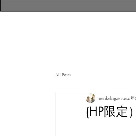
​atelierR Personal
Makeup Session
All Posts
norikokagawa
2021
(HP限