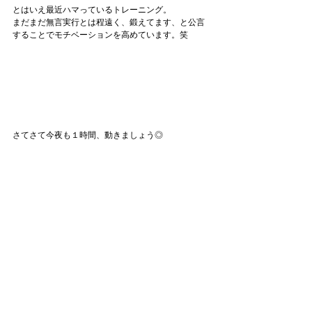
とはいえ最近ハマっているトレーニング。
まだまだ無言実行とは程遠く、鍛えてます、と公言
することでモチベーションを高めています。笑
さてさて今夜も１時間、動きましょう◎
今日も1日お疲れ様でした◎