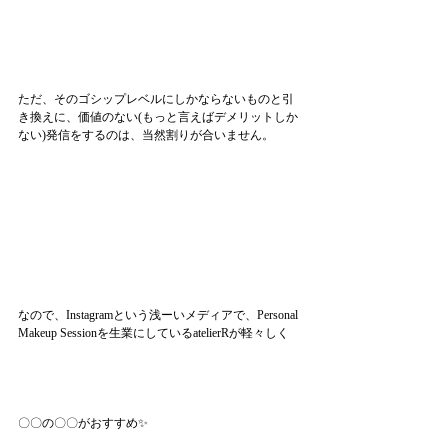
ただ、そのゴシップレベルにしかならないものと引
き換えに、価値のない(もっと言えばデメリットしか
ない)発信をするのは、当然割りが合いません。
なので、Instagramという浅ーいメディアで、Personal 
Makeup Sessionを生業にしているatelierRが軽々しく
〇〇の〇〇がおすすめ✨