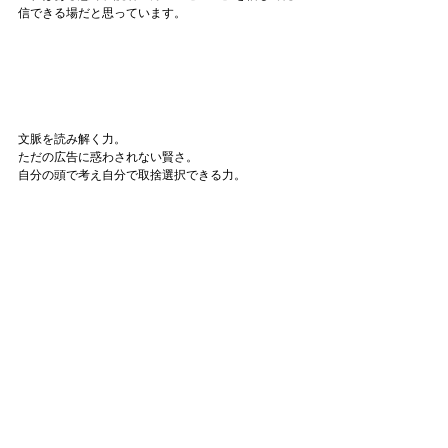
信できる場だと思っています。
文脈を読み解く力。
ただの広告に惑わされない賢さ。
自分の頭で考え自分で取捨選択できる力。
おそらくこのコラムの読者の皆様は、そのような
方々であると思います。
となれば、私も安心しておすすめコスメなるものを
発信できると考えています。