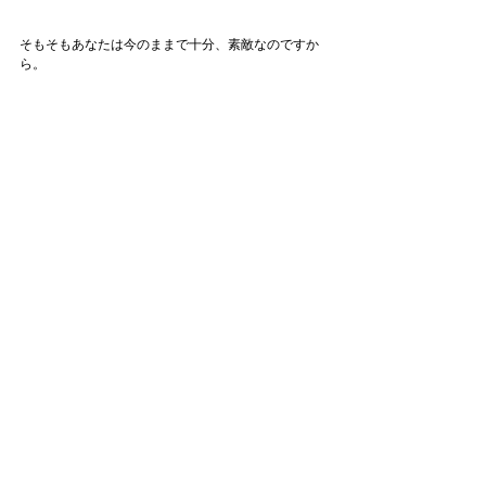
そもそもあなたは今のままで十分、素敵なのですか
ら。
でも、メイクを変えたくてそのきっかけ探しをされ
ているのであれば、そのヒントはPersonal Makeup 
Sessionに詰まっているとは思います。
深呼吸して、予約ボタンを押す前に、あなた自身に
向き合ってみてくださいね。