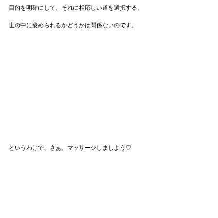
目的を明確にして、それに相応しい道を選択する。
世の中に褒められるかどうかは関係ないのです。
というわけで、さぁ、マッサージしましよう♡
二の腕もお胸もウェストも、デコルテも、足首も