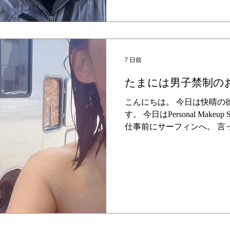
がらもまだまだ灼熱のこの
ましたように夏も変わらず色
は仲良しワイン仲間たちと
の冬は北海道スノボ旅が決ま
てキャンセルになった無念
7 日前
道！ 私はいつも長野でスノ
たまには男子禁制の
で、高校の修学旅行以来の北
冬が明けたらゴルフ再開。 
こんにちは。 今日は快晴の
アウトドアの予定を先に決め
す。 今日はPersonal Make
山の中でのYoga Retreatも。..
仕事前にサーフィンへ。 言
うです私の念願のライフスタ
ン』 が本日叶いました。あ
て、一旦叶いましたので満足
メイクや着替えや移動や・
仕事前にサーフィンをすると
ーフィンの日はもうオフに
したので幻の1日となります
な今日ですが、昨年の秋に始