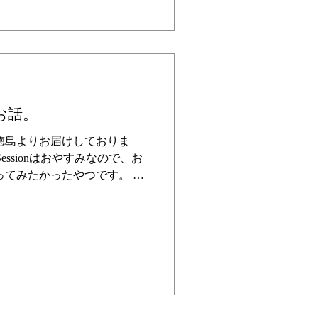
頃ですが、昨日の記事にあり
々と遊んでおります。 昨夜
乾杯でしたが、今年（来年）
りました。 昨年体調を崩し
を晴らすべく、今年は北海
ーボードをする派だったの
お話。
海道。 楽しみです。 そして
年間の事業計画よりも先に、
徳島よりお届けしておりま
ております。 そうそう秋は
up Sessionはおやすみなので、お
.
ってみたかったやつです。 そ
イル、 『仕事前にサーフィ
りがとうございます。 そし
です。 スキンケアやヘアや
・・・と考えると、女性がお
いうのは少々大変です。 サ
した方がいいとよくわかりま
。 そんなサーフィンスタート
めたサーフィン。 冬は一旦