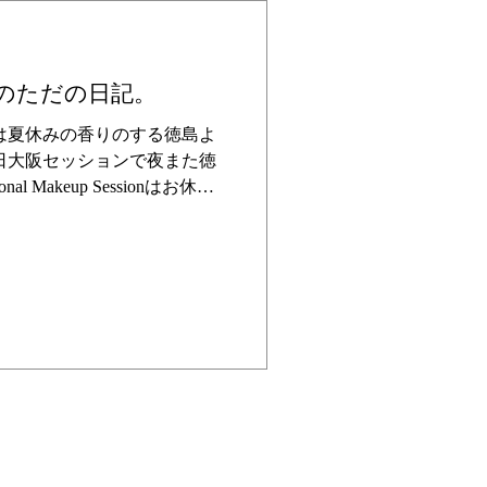
確か今日が5回目？という感
かやってこなかったので、サ
と思っているわけでして、そ
のただの日記。
できないのでレッスン生なの
感じで海に行って、サーフシ
は夏休みの香りのする徳島よ
います。 今日もそのテンシ
日大阪セッションで夜また徳
着だけ着込んで行って、いざ
 Makeup Sessionはお休み
時に起きて我ながら修行僧な
で撮影から。 撮影と言いま
りませんので、SUQQUの新
撮りです。 自然光で撮る派
ディションではなく（いろん
は毎回バラバラです。 改め
さんたちってすごいと感じる
とある素敵な方から電話がか
ったので一旦撮影終了。 普
で新鮮です（６年付き合って
番号も最後まで知らなかった