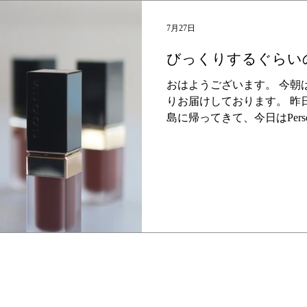
お休みしてこの春に何度か。
じなのですが、寒い時期し
7月27日
ーフィン＝ウェットスーツ
びっくりするぐらい
して私はまだまだ独り立ち
で、基本的に手ぶらに近い
おはようございます。 今朝
ョップさんで全部お借りして
りお届けしております。 昨
ョンで、インナーにする水
島に帰ってきて、今日はPersonal
ウェットを
です。 いつも通り（？）４
毎日ですが、今朝はアトリエ
しても私はメイクも人物も撮
色たちを愛でながら一人で物
なので、毎回全く同じコン
な意味で）、撮影の仕上がり
てプロのフォトグラファー
瞬間です。 そして撮影中に
かってきて一気に緩んでしま
段電話って全く使わないの
いたボーイフレンドの電話