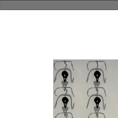
​atelierR Personal
Makeup Session