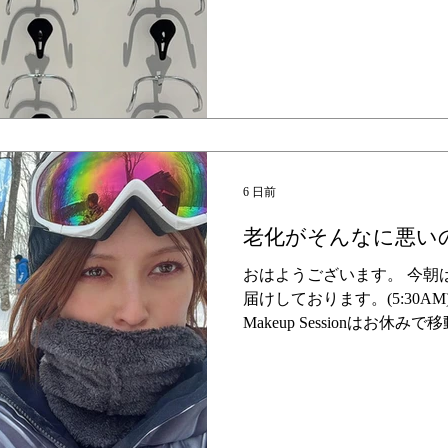
らスタートしております。 
アーと名づけるようになりま
クダンサーもいませんがツ
ませんがツアーです。 『出
こなくなってから、何かい
でこのような運びになりまし
います（というかおもろいと
この頃ですが、私はアート
く、”テキスト” の人間だと
6 日前
なんでもかんでも言語化する
老化がそんなに悪い
会ったものを、一旦抽象化
業に忙しいです。 ん？ と
おはようございます。 今朝
自分の中でテキストにする
届けしております。(5:30AM) 
すが、逆にいうと、”言語化
Makeup Sessionはお
を削がれてしまいます。...
AW Sessionが東京から
る日本ですが、毎年８月から
きませんが、セッションの
ートして、セッションがス
秋に向かうので毎年不思議で