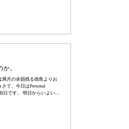
最近は国内のセッションをツ
した。 バックバンドもバッ
アーです。マネージャーもい
張』というワードがしっくり
い表現はないかなということ
た。 我ながらしっくりきて
思っております）。 そんな
やデザインの人間ではな
自負しております。 なので、
習性があります。 新しく出
のか。
して具体化して言語化する作
思ったことは一旦整理整頓して
は満月の余韻残る徳島よりお
ととってもスッキリするので
さて、今日はPersonal
できない事象”には少々集中力
休みで移動日です。 明日からいよいよ
スタートです。 夏真っ盛り感溢れ
秋メイク。 気持ちが追いつ
プレゼンを秋仕様にアップデ
タートすると一気に気持ちが
す。 そんな秋を想い始めな