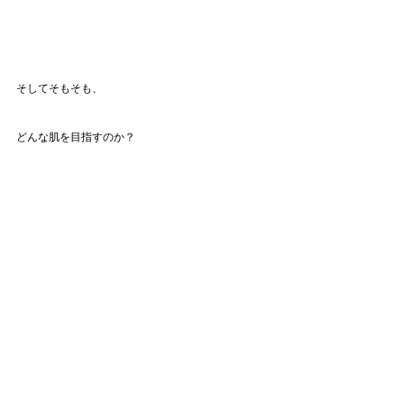
そしてそもそも、
どんな肌を目指すのか？
そのイメージがぼんやりしていればもちろん、ぼん
やりしたお肌になります。