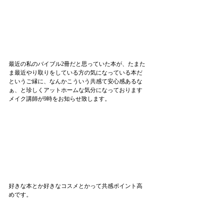
最近の私のバイブル2冊だと思っていた本が、たまた
ま最近やり取りをしている方の気になっている本だ
というご縁に、なんかこういう共感て安心感あるな
ぁ、と珍しくアットホームな気分になっております
メイク講師が9時をお知らせ致します。
好きな本とか好きなコスメとかって共感ポイント高
めです。