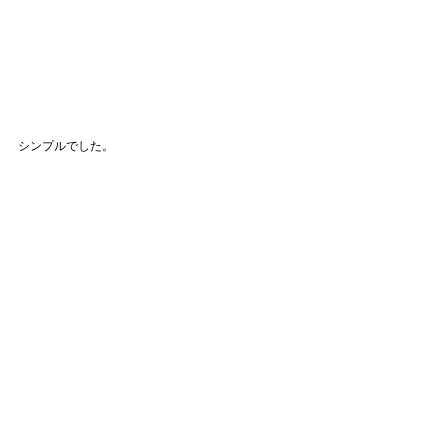
シンプルでした。
学生時代の同級生からは、今の私のキャリアは不思
議なようですが、今私はとても楽しいです。
幸せは自分で決めるもの。