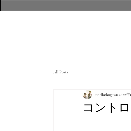
​atelierR Personal
Makeup Session
All Posts
norikokagawa
2022
コントロ