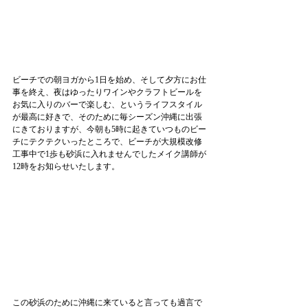
ビーチでの朝ヨガから1日を始め、そして夕方にお仕
事を終え、夜はゆったりワインやクラフトビールを
お気に入りのバーで楽しむ、というライフスタイル
が最高に好きで、そのために毎シーズン沖縄に出張
にきておりますが、今朝も5時に起きていつものビー
チにテクテクいったところで、ビーチが大規模改修
工事中で1歩も砂浜に入れませんでしたメイク講師が
12時をお知らせいたします。
この砂浜のために沖縄に来ていると言っても過言で