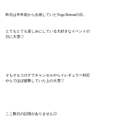
昨日は半年前から企画していたYoga Retreatの日。
とてもとても楽しみにしている大好きなイベントの
日に大雪♡
そもそもコロナでキャンセルやらイレギュラー対応
やらでほぼ疲弊していた上の大雪♡
ここ数日の記憶がありません◎