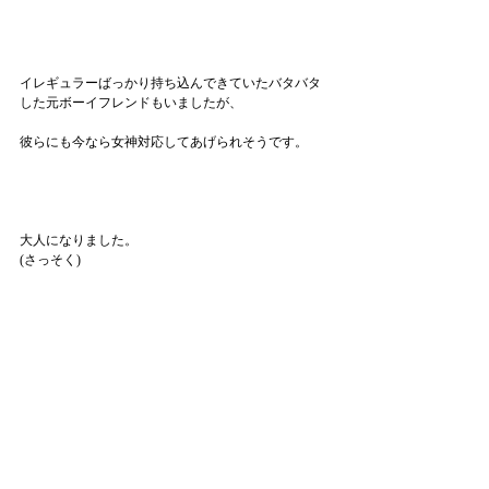
イレギュラーばっかり持ち込んできていたバタバタ
した元ボーイフレンドもいましたが、
彼らにも今なら女神対応してあげられそうです。
大人になりました。
(さっそく)
というわけで、本文とは全く関係ありませんが、今
朝の車の中で、広瀬香美さんの曲が流れており、彼
女の美声を聞くと冬を感じるなぁ、と