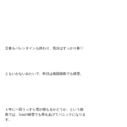
立春もバレンタインも終わり、気分はすっかり春♡
ともいかないみたいで、昨日は南国徳島でも積雪。
１年に一回うっすら雪が積もるかどうか、という徳
島では、5cmの積雪でも県をあげてパニックになりま
す。