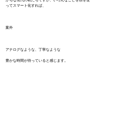
がちな現代の私たちですが、いろんなことを頭を使
ってスマート化すれば、
案外
アナログなような、丁寧なような
豊かな時間が待っていると感じます。
最近、そんなことを考えさせられる機会が続いてお
り、今思考を整理中です。