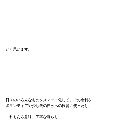
#丁寧違い
だと思います。
日々のいろんなものをスマート化して、その余剰を
ボランティアや少し先の自分への投資に使ったり。
これもある意味、丁寧な暮らし。