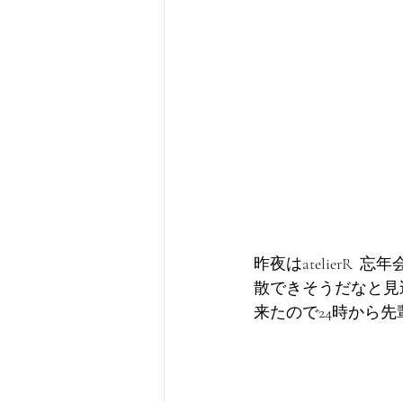
昨夜はatelier
散できそうだなと見
来たので24時から