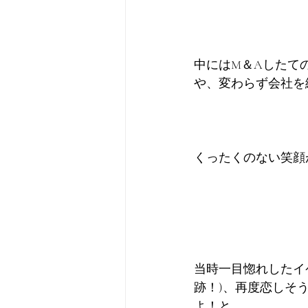
中にはM＆Aしたて
や、変わらず会社を
くったくのない笑顔
当時一目惚れしたイ
跡！)、再度恋しそ
よ！と