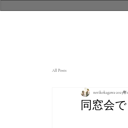
​atelierR Personal
Makeup Session
All Posts
norikokagawa
2023年
同窓会で